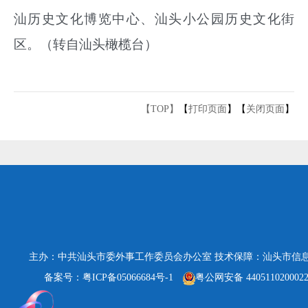
汕历史文化博览中心、汕头小公园历史文化街
区。
（转自汕头橄榄台）
【TOP】
【
打印页面
】【
关闭页面
】
主办：中共汕头市委外事工作委员会办公室
技术保障：汕头市信
备案号：粤ICP备05066684号-1
粤公网安备 440511020002